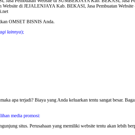
, Jasa Pembuatan Website di SUMBERJAYA Kab. BEKASI, Jasa P
n Website di JEJALENJAYA Kab. BEKASI, Jasa Pembuatan Websit
.net
gkatkan OMSET BISNIS Anda.
agi lainnya
);
aka apa terjadi? Biaya yang Anda keluarkan tentu sangat besar. Bagai
lihan media promosi:
pengunjung situs. Perusahaan yang memiliki website tentu akan lebih 