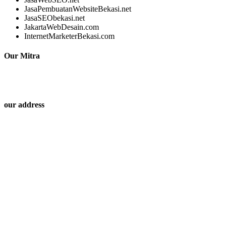
JasaPembuatanWebsiteBekasi.net
JasaSEObekasi.net
JakartaWebDesain.com
InternetMarketerBekasi.com
Our Mitra
our address