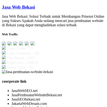
Jasa Web Bekasi
Jasa Web Bekasi: Solusi Terbaik untuk Membangun Prisensi Online
yang Sukses Apakah Anda sedang mencari jasa pembuatan website
di Bekasi yang dapat menghadirkan solusi terbaik
Web Traffic
Users Today : 73
Users Yesterday : 188
This Month : 1487
Total Users : 189676
Views Today : 85
coorperate link
JasaWebSEO.net
JasaPembuatanWebsiteBekasi.net
JasaSEObekasi.net
JakartaWebDesain.com